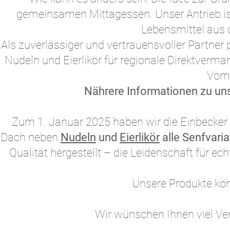
gemeinsamen Mittagessen. Unser Antrieb ist
Lebensmittel aus 
Als zuverlässiger und vertrauensvoller Partner
Nudeln und Eierlikör für regionale Direktver
Vom 
Nährere Informationen zu uns
Zum 1. Januar 2025 haben wir die Einbeck
Dach neben
Nudeln
und
Eierlikör
alle Senfvari
Qualität hergestellt – die Leidenschaft für e
Unsere Produkte kö
Wir wünschen Ihnen viel Ve